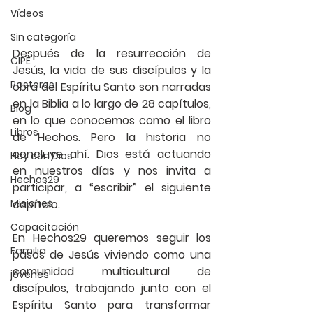
Vídeos
Sin categoría
Después de la resurrección de 
CIPE
Jesús, la vida de sus discípulos y la 
Pastores
obra del Espíritu Santo son narradas 
en la Biblia a lo largo de 28 capítulos, 
Blog
en lo que conocemos como el libro 
Libros
de Hechos. Pero la historia no 
concluye ahí. Dios está actuando 
Hoy con Dios
en nuestros días y nos invita a 
Hechos29
participar, a “escribir” el siguiente 
Misiones
capítulo.
Capacitación
En Hechos29 queremos seguir los 
Familia
pasos de Jesús viviendo como una 
comunidad multicultural de 
jóvenes
discípulos, trabajando junto con el 
Espíritu Santo para transformar 