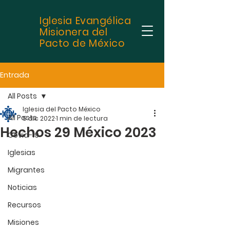
Iglesia Evangélica
Misionera del
Pacto de México
Entrada
All Posts
Iglesia del Pacto México
All Posts
5 dic 2022
1 min de lectura
Hechos 29 México 2023
Covid-19
Iglesias
Migrantes
Noticias
Recursos
Misiones