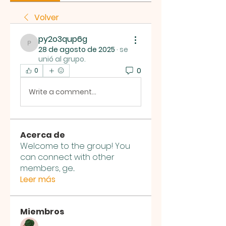
Volver
py2o3qup6g
py2o3qup6g
28 de agosto de 2025
·
se
unió al grupo.
0
0
Write a comment...
Acerca de
Welcome to the group! You
can connect with other
members, ge
...
Leer más
Miembros