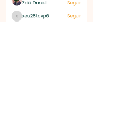
Zakk Daniel
Seguir
xeu28tcvp6
Seguir
xeu28tcvp6
7xqqat9beo
Seguir
7xqqat9beo
py2o3qup6g
Seguir
py2o3qup6g
Pallavi Deshpande
Seguir
Ver todos los miembros (10)
Iglesia Evangélica Misionera del Pacto
de México
©2026 Iglesia Evangélica Misionera del Pacto de México